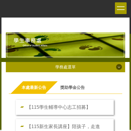
跳
到
主
要
內
容
區
學務處選單
學務處選單
本處最新公告
獎助學金公告
關於學務處About us
學務長介紹About the Dean of Student Affairs
【115學生輔導中心志工招募】
相關法規Regulations
【115新生家長講座】陪孩子，走進
各項會議Meetings